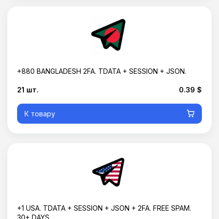
+880 BANGLADESH 2FA. TDATA + SESSION + JSON.
21 шт.
0.39 $
К товару
+1 USA. TDATA + SESSION + JSON + 2FA. FREE SPAM.
30+ DAYS