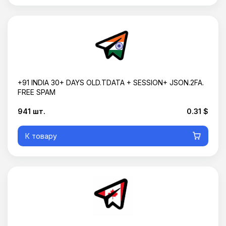
+91 INDIA 30+ DAYS OLD.TDATA + SESSION+ JSON.2FA.
FREE SPAM
941 шт.
0.31 $
К товару