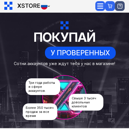
ПОКУПАЙ
У ПРОВЕРЕННЫХ
Сотни аккаунтов уже ждут тебя у нас в магазине!
Три года работы
в сфере
аккаунтов.
Свыше 3 тысяч
довольных
клиентов
Более 350 тысяч
продаж за все
время