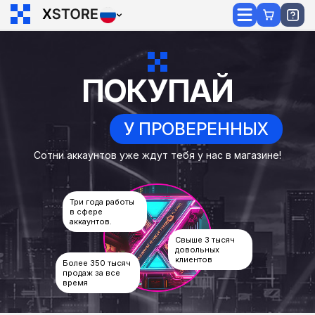
ПОКУПАЙ
У ПРОВЕРЕННЫХ
Сотни аккаунтов уже ждут тебя у нас в магазине!
Три года работы
в сфере
аккаунтов.
Свыше 3 тысяч
довольных
клиентов
Более 350 тысяч
продаж за все
время