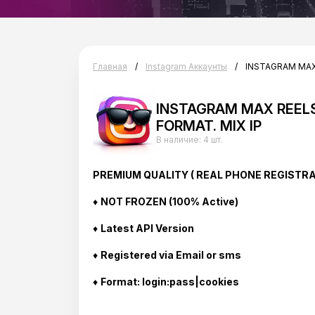
Главная
Instagram Аккаунты
INSTAGRAM MAX 
INSTAGRAM MAX REELS 
FORMAT. MIX IP
В наличие:
4 шт.
PREMIUM QUALITY ( REAL PHONE REGISTRA
♦
NOT FROZEN (100% Active)
♦
Latest API Version
♦
Registered via Email or sms
♦
Format: login:pass|cookies