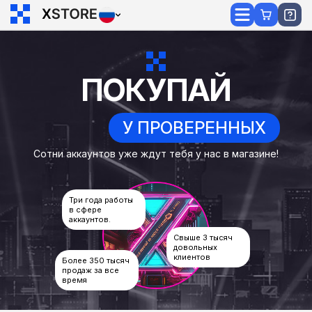
ПОКУПАЙ
У ПРОВЕРЕННЫХ
Сотни аккаунтов уже ждут тебя у нас в магазине!
Три года работы
в сфере
аккаунтов.
Свыше 3 тысяч
довольных
клиентов
Более 350 тысяч
продаж за все
время